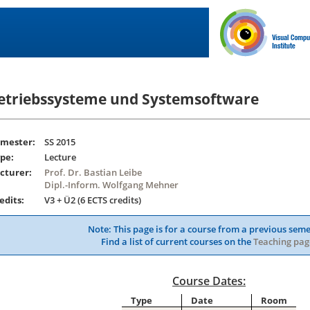
etriebssysteme und Systemsoftware
mester:
SS 2015
pe:
Lecture
cturer:
Prof. Dr. Bastian Leibe
Dipl.-Inform. Wolfgang Mehner
edits:
V3 + Ü2 (6 ECTS credits)
Note: This page is for a course from a previous seme
Find a list of current courses on the
Teaching pag
Course Dates:
Type
Date
Room