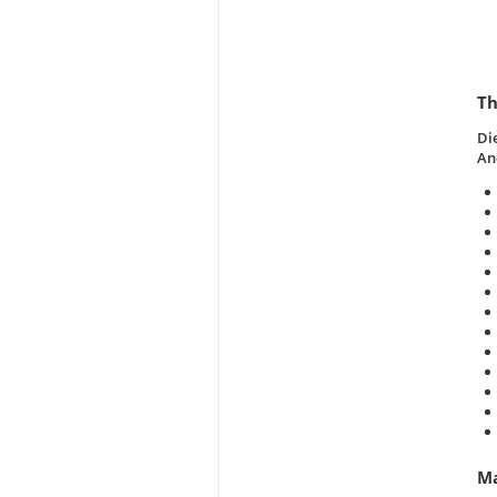
T
Di
An
Ma