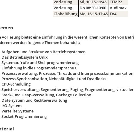
Vorlesung
Mi, 10:15-11:45
TEMP2
Vorlesung
Do 08:30-10:00
Audimax
Globalübung
Mo, 16:15-17:45
Fo4
hemen
e Vorlesung bietet eine Einführung in die wesentlichen Konzepte von Bet
derem werden folgende Themen behandelt:
Aufgaben und Struktur von Betriebssystemen
Das Betriebssystem Unix
Systemaufrufe und Shellprogrammierung
Einführung in die Programmiersprache C
Prozessverwaltung: Prozesse, Threads und Interprozesskommunikation
Prozess-Synchronisation, Nebenläufigkeit und Deadlocks
CPU-Scheduling
Speicherverwaltung: Segmentierung, Paging, Fragmentierung, virtueller
Stack- und Heap-Verwaltung, Garbage Collection
Dateisystem und Rechteverwaltung
I/O-System
Verteilte Systeme
Socket-Programmierung
terial