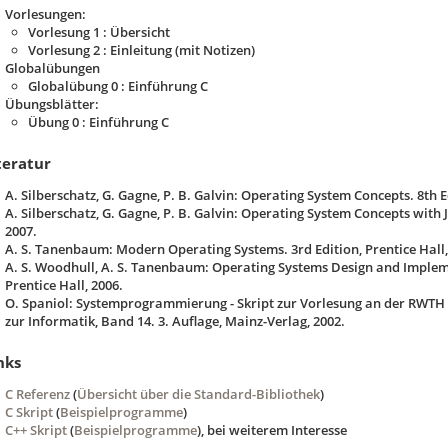
Vorlesungen:
Vorlesung 1 : Übersicht
Vorlesung 2 : Einleitung (mit Notizen)
Globalübungen
Globalübung 0 : Einführung C
Übungsblätter:
Übung 0 : Einführung C
teratur
A. Silberschatz, G. Gagne, P. B. Galvin: Operating System Concepts. 8th Ed
A. Silberschatz, G. Gagne, P. B. Galvin: Operating System Concepts with J
2007.
A. S. Tanenbaum: Modern Operating Systems. 3rd Edition, Prentice Hall,
A. S. Woodhull, A. S. Tanenbaum: Operating Systems Design and Impleme
Prentice Hall, 2006.
O. Spaniol: Systemprogrammierung - Skript zur Vorlesung an der RWTH
zur Informatik, Band 14. 3. Auflage, Mainz-Verlag, 2002.
nks
C Referenz
(
Übersicht über die Standard-Bibliothek
)
C Skript
(
Beispielprogramme
)
C++ Skript
(
Beispielprogramme
), bei weiterem Interesse